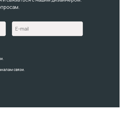
опросам.
и.
аналам связи.