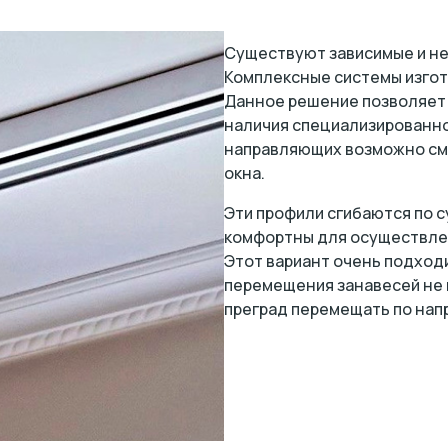
Существуют зависимые и не
Комплексные системы изгот
Данное решение позволяет
наличия специализированно
направляющих возможно см
окна.
Эти профили сгибаются по су
комфортны для осуществлен
Этот вариант очень подходи
перемещения занавесей не 
преград перемещать по на