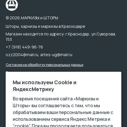
© 2026,МАРКИЗЫ и ШТОРЫ
Шторы, карнизы и маркизы в Краснодаре
Магазин находится по адресу: г.Краснодар, ул.Суворова,
153
+7 (918) 449-96-76
ozz2004@mail.ru
,
artes-ug@mail.ru
Согласие на обработку персональных данных
Политика конфиденциальности
Мы используем Сookie и
ЯндексМетрику
Во время посещения сайта «Маркизы и
Шторы» вы соглашаетесь с тем, что мы
обрабатываем ваши персональные данные с
использованием сервиса Яндекс Метрика и
Обращаем Ваше внимание на то, что данный интернет-сайт носит
“cookie”. Пока вы продолжаете пользоваться