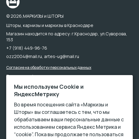
© 2026,МАРКИЗЫ и ШТОРЫ
Шторы, карнизы и маркизы в Краснодаре
Магазин находится по адресу: г.Краснодар, ул.Суворова,
153
+7 (918) 449-96-76
ozz2004@mail.ru
,
artes-ug@mail.ru
Согласие на обработку персональных данных
Политика конфиденциальности
Мы используем Сookie и
ЯндексМетрику
Во время посещения сайта «Маркизы и
Шторы» вы соглашаетесь с тем, что мы
обрабатываем ваши персональные данные с
использованием сервиса Яндекс Метрика и
Обращаем Ваше внимание на то, что данный интернет-сайт носит
“cookie”. Пока вы продолжаете пользоваться
исключительно информационный ха-рактер и ни при каких условиях не