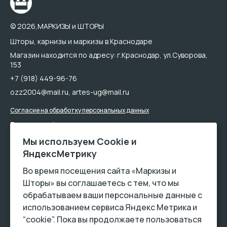
© 2026,МАРКИЗЫ и ШТОРЫ
Шторы, карнизы и маркизы в Краснодаре
Магазин находится по адресу: г.Краснодар, ул.Суворова,
153
+7 (918) 449-96-76
ozz2004@mail.ru
,
artes-ug@mail.ru
Согласие на обработку персональных данных
Политика конфиденциальности
Мы используем Сookie и
ЯндексМетрику
Во время посещения сайта «Маркизы и
Шторы» вы соглашаетесь с тем, что мы
обрабатываем ваши персональные данные с
использованием сервиса Яндекс Метрика и
Обращаем Ваше внимание на то, что данный интернет-сайт носит
“cookie”. Пока вы продолжаете пользоваться
исключительно информационный ха-рактер и ни при каких условиях не